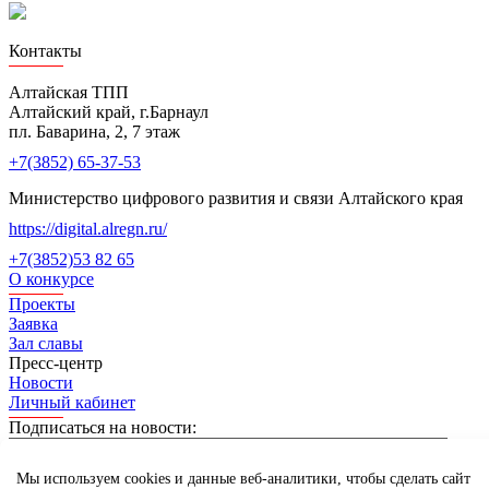
Лучшие проекты информатизации
Контакты
Алтайская ТПП
Алтайский край, г.Барнаул
пл. Баварина, 2, 7 этаж
+7(3852) 65-37-53
Министерство цифрового развития и связи Алтайского края
https://digital.alregn.ru/
+7(3852)53 82 65
О конкурсе
Проекты
Заявка
Зал славы
Пресс-центр
Новости
Личный кабинет
Подписаться на новости:
Мы используем cookies и данные веб-аналитики, чтобы сделать сайт
Нашли ошибку на сайте? Сообщите нам! Выделите текст с ошибкой и нажмите